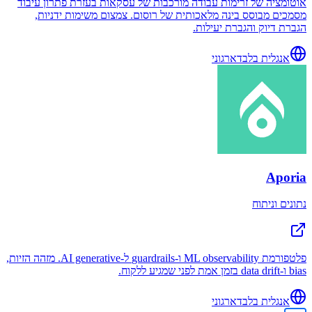
אוטומציה של זרימות עבודה מורכבות של עסקאות בעזרת פתרון עיבוד
מסמכים מבוסס בינה מלאכותית של רוסום. צמצום משימות ידניות,
הגברת דיוק והגברת יעילות.
אנגלית בלבד
ארגוני
Aporia
נתונים וניתוח
פלטפורמת ML observability ו-guardrails ל-AI generative. מזהה הזיות,
bias ו-data drift בזמן אמת לפני שמגיע ללקוח.
אנגלית בלבד
ארגוני