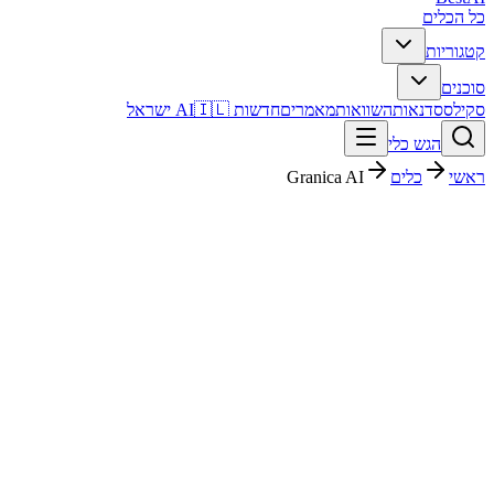
כל הכלים
קטגוריות
סוכנים
סקילס
סדנאות
השוואות
מאמרים
חדשות AI
🇮🇱 ישראל
הגש כלי
ראשי
כלים
Granica AI
Granica AI
נתונים וניתוח
ארגוני
פסק דין מהיר
Granica AI הוא כלי נתונים וניתוח עם דירוג מערכת 4/5. מתאים לבדיקה
אם אתם צריכים פתרון מהיר וברור, ורוצים להבין לפני ההרשמה איך הוא
משתלב בעבודה בעברית.