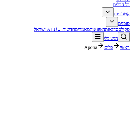
כל הכלים
קטגוריות
סוכנים
סקילס
סדנאות
השוואות
מאמרים
חדשות AI
🇮🇱 ישראל
הגש כלי
ראשי
כלים
Aporia
Aporia
נתונים וניתוח
ארגוני
פסק דין מהיר
Aporia הוא כלי נתונים וניתוח עם דירוג מערכת 4.3/5. מתאים לבדיקה
אם אתם צריכים פתרון מהיר וברור, ורוצים להבין לפני ההרשמה איך הוא
משתלב בעבודה בעברית.