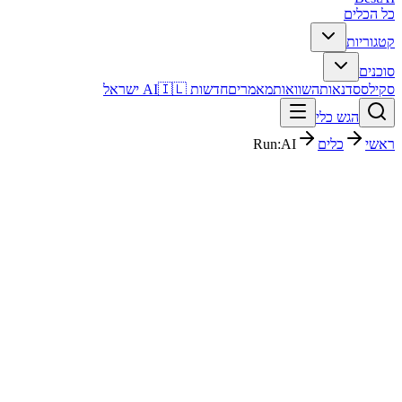
כל הכלים
קטגוריות
סוכנים
סקילס
סדנאות
השוואות
מאמרים
חדשות AI
🇮🇱 ישראל
הגש כלי
ראשי
כלים
Run:AI
Run:AI
נתונים וניתוח
ארגוני
פסק דין מהיר
Run:AI הוא כלי נתונים וניתוח עם דירוג מערכת 5/5. מתאים לבדיקה אם
אתם צריכים פתרון מהיר וברור, ורוצים להבין לפני ההרשמה איך הוא
משתלב בעבודה בעברית.