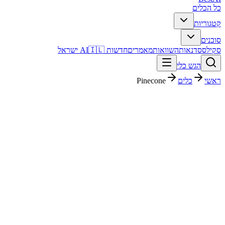
כל הכלים
קטגוריות
סוכנים
סקילס
סדנאות
השוואות
מאמרים
חדשות AI
🇮🇱 ישראל
הגש כלי
ראשי
כלים
Pinecone
Pinecone
נתונים וניתוח
חינמי + פרימיום
פסק דין מהיר
Pinecone הוא כלי נתונים וניתוח עם דירוג מערכת 5/5. מתאים לבדיקה
אם אתם צריכים פתרון מהיר וברור, ורוצים להבין לפני ההרשמה איך הוא
משתלב בעבודה בעברית.