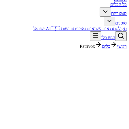
כל הכלים
קטגוריות
סוכנים
סקילס
סדנאות
השוואות
מאמרים
חדשות AI
🇮🇱 ישראל
הגש כלי
ראשי
כלים
Patrivox
Patrivox
נתונים וניתוח
חינמי + פרימיום
פסק דין מהיר
Patrivox הוא כלי נתונים וניתוח. מתאים לבדיקה אם אתם צריכים פתרון
מהיר וברור, ורוצים להבין לפני ההרשמה איך הוא משתלב בעבודה
בעברית.