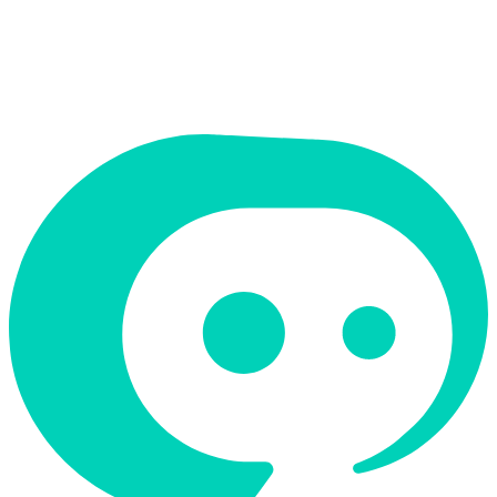
חינמי + פרימיום
תמיכה ב-RTL
לא
קטגוריה
נתונים וניתוח