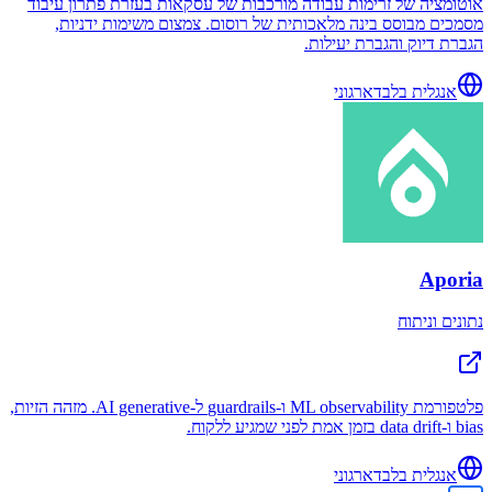
אוטומציה של זרימות עבודה מורכבות של עסקאות בעזרת פתרון עיבוד
מסמכים מבוסס בינה מלאכותית של רוסום. צמצום משימות ידניות,
הגברת דיוק והגברת יעילות.
אנגלית בלבד
ארגוני
Aporia
נתונים וניתוח
פלטפורמת ML observability ו-guardrails ל-AI generative. מזהה הזיות,
bias ו-data drift בזמן אמת לפני שמגיע ללקוח.
אנגלית בלבד
ארגוני