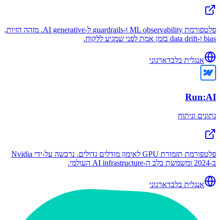
פלטפורמת ML observability ו-guardrails ל-AI generative. מזהה הזיות,
bias ו-data drift בזמן אמת לפני שמגיע ללקוח.
אנגלית בלבד
ארגוני
Run:AI
נתונים וניתוח
פלטפורמת תזמורת GPU לאימון מודלים גדולים. נרכשה על-ידי Nvidia
ב-2024 ומשמשת בלב ה-AI infrastructure העולמי.
אנגלית בלבד
ארגוני