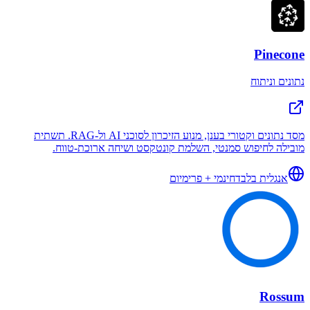
Pinecone
נתונים וניתוח
מסד נתונים וקטורי בענן, מנוע הזיכרון לסוכני AI ול-RAG. תשתית
מובילה לחיפוש סמנטי, השלמת קונטקסט ושיחה ארוכת-טווח.
אנגלית בלבד
חינמי + פרימיום
Rossum