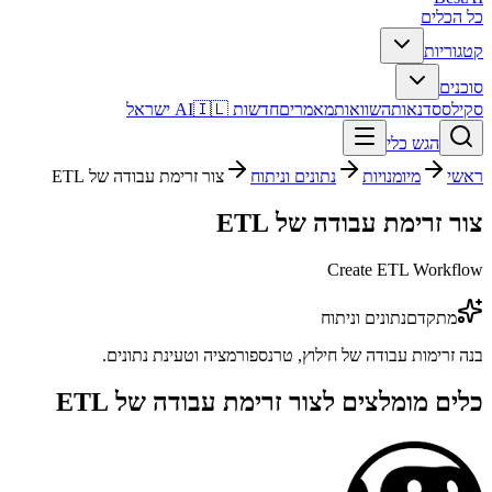
כל הכלים
קטגוריות
סוכנים
סקילס
סדנאות
השוואות
מאמרים
חדשות AI
🇮🇱 ישראל
הגש כלי
ראשי
מיומנויות
נתונים וניתוח
צור זרימת עבודה של ETL
צור זרימת עבודה של ETL
Create ETL Workflow
מתקדם
נתונים וניתוח
בנה זרימות עבודה של חילוץ, טרנספורמציה וטעינת נתונים.
כלים מומלצים ל
צור זרימת עבודה של ETL