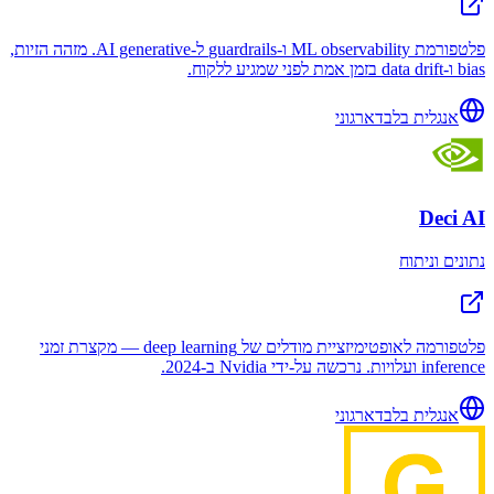
פלטפורמת ML observability ו-guardrails ל-AI generative. מזהה הזיות,
bias ו-data drift בזמן אמת לפני שמגיע ללקוח.
אנגלית בלבד
ארגוני
Deci AI
נתונים וניתוח
פלטפורמה לאופטימיזציית מודלים של deep learning — מקצרת זמני
inference ועלויות. נרכשה על-ידי Nvidia ב-2024.
אנגלית בלבד
ארגוני