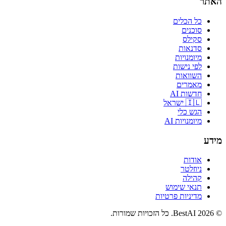
האתר
כל הכלים
סוכנים
סקילס
סדנאות
מיומנויות
לפי נישות
השוואות
מאמרים
חדשות AI
🇮🇱 ישראל
הגש כלי
מיומנויות AI
מידע
אודות
ניוזלטר
קהילה
תנאי שימוש
מדיניות פרטיות
©
2026
BestAI
. כל הזכויות שמורות.