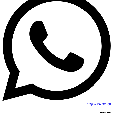
וואטסאפ שקטה