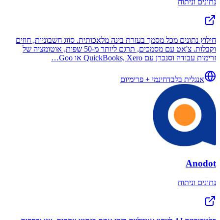
נתונים וניתוח
חילוץ נתונים מכל מסמך בעזרת בינה מלאכותית. סווג חשבוניות, חוזים
וקבלות. צ'אט עם מסמכים, תרגם ליותר מ-50 שפות, אוטומציה של
זרימות עבודה וסנכרן עם QuickBooks, Xero או Goo…
אנגלית בלבד
חינמי + פרימיום
Anodot
נתונים וניתוח