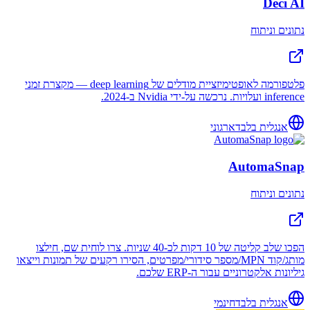
Deci AI
נתונים וניתוח
פלטפורמה לאופטימיזציית מודלים של deep learning — מקצרת זמני
inference ועלויות. נרכשה על-ידי Nvidia ב-2024.
אנגלית בלבד
ארגוני
AutomaSnap
נתונים וניתוח
הפכו שלב קליטה של 10 דקות לכ-40 שניות. צרו לוחית שם, חילצו
מותג/קוד MPN/מספר סידורי/מפרטים, הסירו רקעים של תמונות וייצאו
גיליונות אלקטרוניים עבור ה-ERP שלכם.
אנגלית בלבד
חינמי