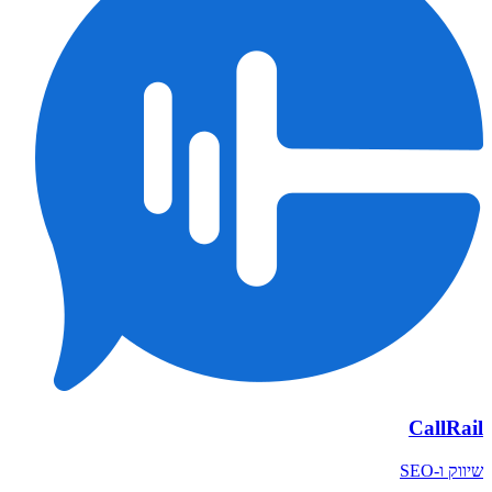
CallRail
שיווק ו-SEO