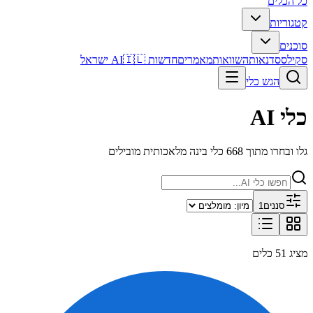
כל הכלים
קטגוריות
סוכנים
סקילס
סדנאות
השוואות
מאמרים
חדשות AI
🇮🇱 ישראל
הגש כלי
כלי AI
גלו ובחרו מתוך 668 כלי בינה מלאכותית מובילים
סננים
1
מציג 51 כלים