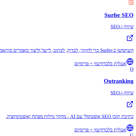
Surfer SEO
שיווק ו-SEO
השתמשו ב-Surfer כדי לחקור, לבדוק, לכתוב, לייעל וליצור מאמרים מותאמים לקידום אתרים (SEO) תוך 20 דקות. כל מה שאתם צריכים כדי ליצור אסטרטגיית תוכן מקיפה שמניבה תוצאות אמיתיות...
אנגלית בלבד
חינמי + פרימיום
O
Outranking
שיווק ו-SEO
כתיבת תוכן SEO אופטימלי עם AI - מחקר מילות מפתח ואופטימיזציה.
אנגלית בלבד
חינמי + פרימיום
G