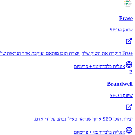
Frase
שיווק ו-SEO
Frase חוקרת את השוק שלך, יוצרת תוכן מותאם ועוקבת אחר הנראות שלך בגוגל, ChatGPT ו-Perplexity. פלטפורמת ה-SEO וה-GEO הסוכנתית, בה סומכים אלפי...
אנגלית בלבד
חינמי + פרימיום
B
Brandwell
שיווק ו-SEO
יצירת תוכן SEO ארוך שנראה כאילו נכתב על ידי אדם.
אנגלית בלבד
חינמי + פרימיום