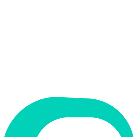
אין
קלט בעברית
אין
פלט בעברית
אין
ממשק בעברית
תמחור
חינמי + פרימיום
מחיר התחלתי
Free
תמיכה ב-RTL
לא
קטגוריה
שיווק ו-SEO