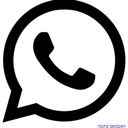
וואטסאפ שקטה