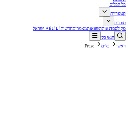
כל הכלים
קטגוריות
סוכנים
סקילס
סדנאות
השוואות
מאמרים
חדשות AI
🇮🇱 ישראל
הגש כלי
ראשי
כלים
Frase
Frase
שיווק ו-SEO
חינמי + פרימיום
Free
החל מ-
פסק דין מהיר
Frase הוא כלי שיווק ו-SEO עם דירוג מערכת 4.3/5. מתאים לבדיקה אם
אתם צריכים פתרון מהיר וברור, ורוצים להבין לפני ההרשמה איך הוא