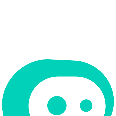
תמחור
חינמי + פרימיום
מחיר התחלתי
Free
תמיכה ב-RTL
לא
קטגוריה
שיווק ו-SEO