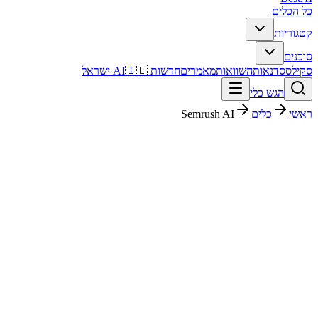
כל הכלים
קטגוריות
סוכנים
סקילס
סדנאות
השוואות
מאמרים
חדשות AI
🇮🇱 ישראל
הגש כלי
ראשי
כלים
Semrush AI
Semrush AI
שיווק ו-SEO
חינמי + פרימיום
Free
החל מ-
פסק דין מהיר
Semrush AI הוא כלי שיווק ו-SEO עם דירוג מערכת 4.8/5. מתאים
לבדיקה אם אתם צריכים פתרון מהיר וברור, ורוצים להבין לפני ההרשמה
איך הוא משתלב בעבודה בעברית.