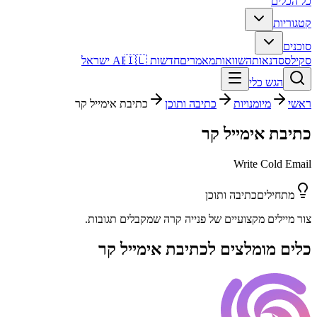
כל הכלים
קטגוריות
סוכנים
סקילס
סדנאות
השוואות
מאמרים
חדשות AI
🇮🇱 ישראל
הגש כלי
ראשי
מיומנויות
כתיבה ותוכן
כתיבת אימייל קר
כתיבת אימייל קר
Write Cold Email
מתחילים
כתיבה ותוכן
צור מיילים מקצועיים של פנייה קרה שמקבלים תגובות.
כלים מומלצים ל
כתיבת אימייל קר