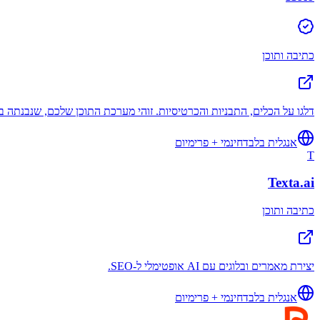
כתיבה ותוכן
דלגו על הכלים, התבניות והכרטיסיות. זוהי מערכת התוכן שלכם, שנבנתה בק
אנגלית בלבד
חינמי + פרימיום
T
Texta.ai
כתיבה ותוכן
יצירת מאמרים ובלוגים עם AI אופטימלי ל-SEO.
אנגלית בלבד
חינמי + פרימיום