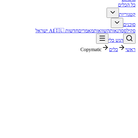
כל הכלים
קטגוריות
סוכנים
סקילס
סדנאות
השוואות
מאמרים
חדשות AI
🇮🇱 ישראל
הגש כלי
ראשי
כלים
Copymatic
Copymatic
כתיבה ותוכן
חינמי + פרימיום
פסק דין מהיר
Copymatic הוא כלי כתיבה ותוכן. מתאים לבדיקה אם אתם צריכים
פתרון מהיר וברור, ורוצים להבין לפני ההרשמה איך הוא משתלב בעבודה
בעברית.