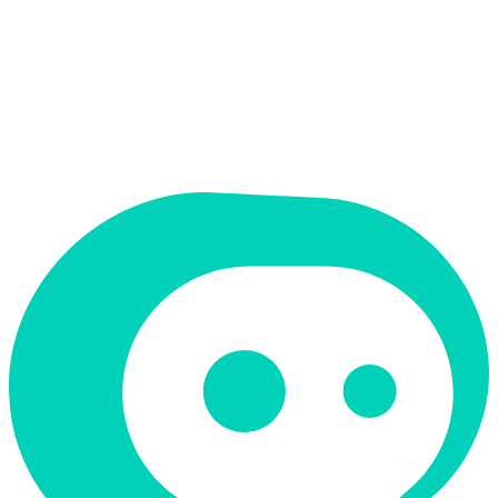
תמחור
חינמי + פרימיום
תמיכה ב-RTL
לא
קטגוריה
כתיבה ותוכן