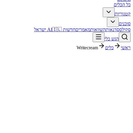
כל הכלים
קטגוריות
סוכנים
סקילס
סדנאות
השוואות
מאמרים
חדשות AI
🇮🇱 ישראל
הגש כלי
ראשי
כלים
Writecream
Writecream
כתיבה ותוכן
חינמי + פרימיום
פסק דין מהיר
Writecream הוא כלי כתיבה ותוכן. מתאים לבדיקה אם אתם צריכים
פתרון מהיר וברור, ורוצים להבין לפני ההרשמה איך הוא משתלב בעבודה
בעברית.