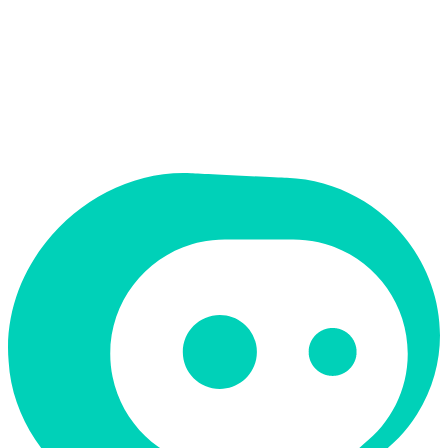
תמחור
חינמי + פרימיום
תמיכה ב-RTL
לא
קטגוריה
כתיבה ותוכן