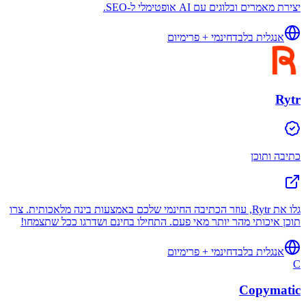
יצירת מאמרים ובלוגים עם AI אופטימלי ל-SEO.
אנגלית בלבד
חינמי + פרימיום
Rytr
כתיבה ותוכן
גלו את Rytr, עוזר הכתיבה החינמי שלכם באמצעות בינה מלאכותית. צרו
תוכן איכותי מהר יותר מאי פעם. התחילו בחינם ושדרגו ככל שתצמחו!
אנגלית בלבד
חינמי + פרימיום
C
Copymatic