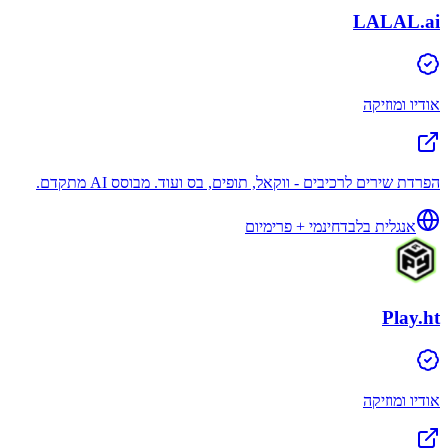
LALAL.ai
אודיו ומוזיקה
הפרדת שירים לרכיבים - ווקאל, תופים, בס ועוד. מבוסס AI מתקדם.
אנגלית בלבד
חינמי + פרימיום
Play.ht
אודיו ומוזיקה