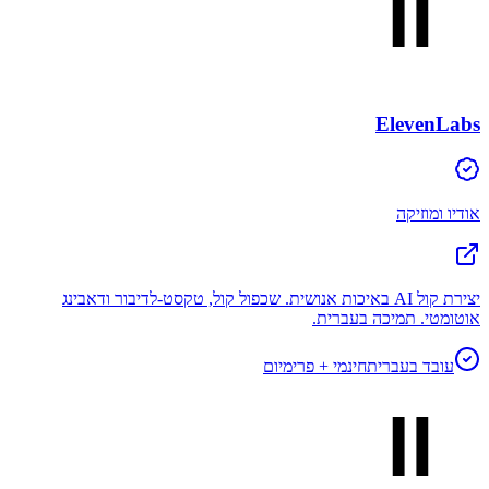
ElevenLabs
אודיו ומוזיקה
יצירת קול AI באיכות אנושית. שכפול קול, טקסט-לדיבור ודאבינג
אוטומטי. תמיכה בעברית.
עובד בעברית
חינמי + פרימיום