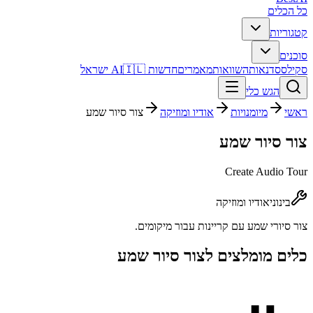
כל הכלים
קטגוריות
סוכנים
סקילס
סדנאות
השוואות
מאמרים
חדשות AI
🇮🇱 ישראל
הגש כלי
ראשי
מיומנויות
אודיו ומוזיקה
צור סיור שמע
צור סיור שמע
Create Audio Tour
בינוני
אודיו ומוזיקה
צור סיורי שמע עם קריינות עבור מיקומים.
כלים מומלצים ל
צור סיור שמע