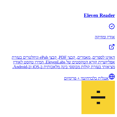
Eleven Reader
אודיו ומוזיקה
האזינו לספרים, מאמרים, קבצי PDF, קבצי ePub וניוזלטרים בעזרת
אפליקציית קורא הטקסטים של ElevenLabs. המירו טקסט לאודיו
מציאותי בעזרת קולות מבוססי בינה מלאכותית ב-iOS וב-Android.
אנגלית בלבד
חינמי + פרימיום