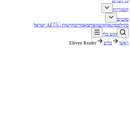
כל הכלים
קטגוריות
סוכנים
סקילס
סדנאות
השוואות
מאמרים
חדשות AI
🇮🇱 ישראל
הגש כלי
ראשי
כלים
Eleven Reader
Eleven Reader
אודיו ומוזיקה
חינמי + פרימיום
החל מ-
$0
פסק דין מהיר
Eleven Reader הוא האפליקציה למי שרוצה להאזין למאמרים, PDF וספרים בקול AI טבעי של ElevenLabs, במקום לקרוא על המסך.