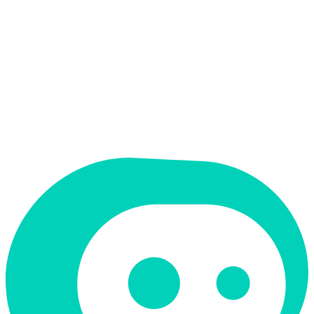
אין
פלט בעברית
אין
ממשק בעברית
תמחור
חינמי + פרימיום
תמיכה ב-RTL
לא
קטגוריה
אודיו ומוזיקה