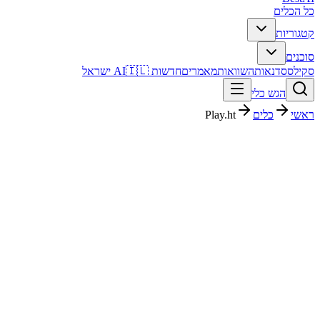
כל הכלים
קטגוריות
סוכנים
סקילס
סדנאות
השוואות
מאמרים
חדשות AI
🇮🇱 ישראל
הגש כלי
ראשי
כלים
Play.ht
Play.ht
אודיו ומוזיקה
חינמי + פרימיום
פסק דין מהיר
Play.ht הוא כלי אודיו ומוזיקה עם דירוג מערכת 4.3/5. מתאים לבדיקה