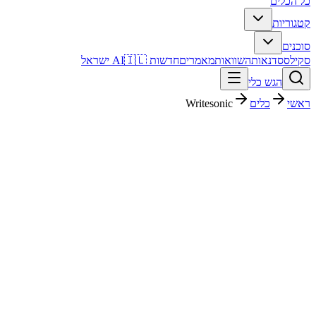
כל הכלים
קטגוריות
סוכנים
סקילס
סדנאות
השוואות
מאמרים
חדשות AI
🇮🇱 ישראל
הגש כלי
ראשי
כלים
Writesonic
Writesonic
שיווק ו-SEO
ארגוני
$16/mo
החל מ-