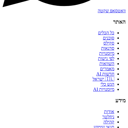
וואטסאפ שקטה
האתר
כל הכלים
סוכנים
סקילס
סדנאות
מיומנויות
לפי נישות
השוואות
מאמרים
חדשות AI
🇮🇱 ישראל
הגש כלי
מיומנויות AI
מידע
אודות
ניוזלטר
קהילה
תנאי שימוש