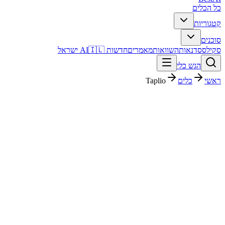
כל הכלים
קטגוריות
סוכנים
סקילס
סדנאות
השוואות
מאמרים
חדשות AI
🇮🇱 ישראל
הגש כלי
ראשי
כלים
Taplio
Taplio
שיווק ו-SEO
חינמי + פרימיום
החל מ-
$84