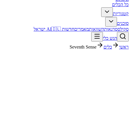
כל הכלים
קטגוריות
סוכנים
סקילס
סדנאות
השוואות
מאמרים
חדשות AI
🇮🇱 ישראל
הגש כלי
ראשי
כלים
Seventh Sense
Seventh Sense
שיווק ו-SEO
חינמי + פרימיום
Free
החל מ-
פסק דין מהיר
Seventh Sense הוא כלי שיווק ו-SEO עם דירוג מערכת 4/5. מתאים