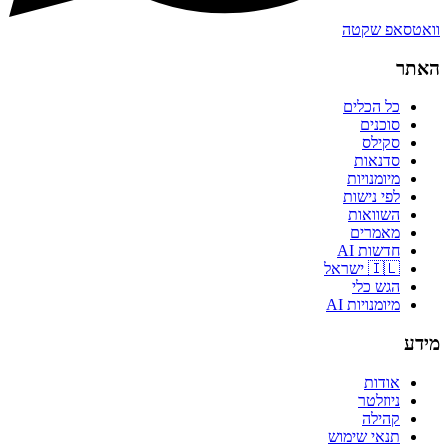
וואטסאפ שקטה
האתר
כל הכלים
סוכנים
סקילס
סדנאות
מיומנויות
לפי נישות
השוואות
מאמרים
חדשות AI
🇮🇱 ישראל
הגש כלי
מיומנויות AI
מידע
אודות
ניוזלטר
קהילה
תנאי שימוש