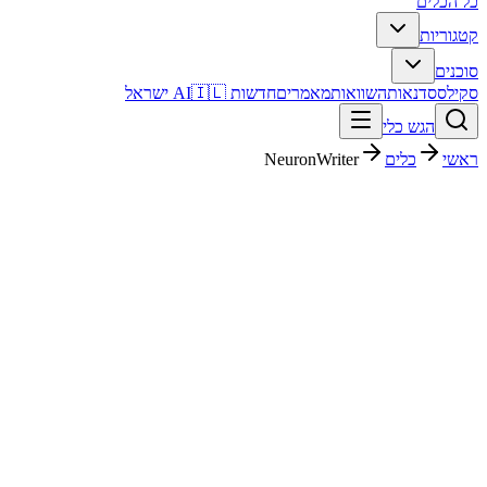
כל הכלים
קטגוריות
סוכנים
סקילס
סדנאות
השוואות
מאמרים
חדשות AI
🇮🇱 ישראל
הגש כלי
ראשי
כלים
NeuronWriter
NeuronWriter
שיווק ו-SEO
בתשלום
פסק דין מהיר
NeuronWriter הוא כלי שיווק ו-SEO עם דירוג מערכת 4.1/5. מתאים לבדיקה אם אתם צריכים פתרון מהיר וברור, ורוצים להבין לפני ההרשמה איך הוא משתלב בעבודה בעברית.