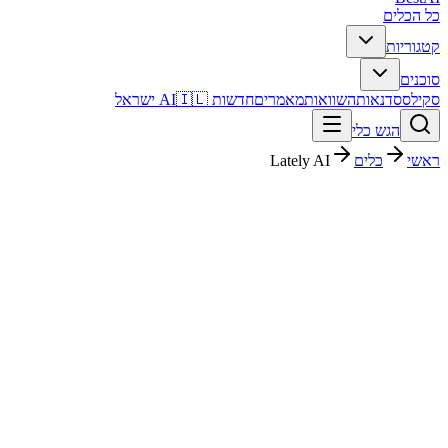
כל הכלים
קטגוריות
סוכנים
סקילס
סדנאות
השוואות
מאמרים
חדשות AI
🇮🇱 ישראל
הגש כלי
ראשי
כלים
Lately AI
Lately AI
שיווק ו-SEO
בתשלום
$199 /mo
החל מ-
פסק דין מהיר
Lately AI הוא כלי שיווק ו-SEO עם דירוג מערכת 4/5. מתאים לבדיקה
אם אתם צריכים פתרון מהיר וברור, ורוצים להבין לפני ההרשמה איך הוא