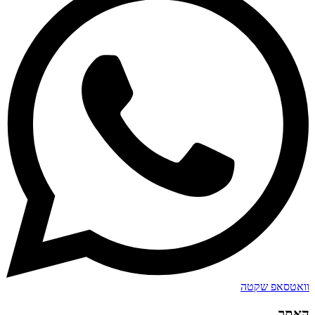
וואטסאפ שקטה
האתר