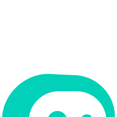
אין
קלט בעברית
אין
פלט בעברית
אין
ממשק בעברית
תמחור
בתשלום
מחיר התחלתי
$199 /mo
תמיכה ב-RTL
לא
קטגוריה
שיווק ו-SEO