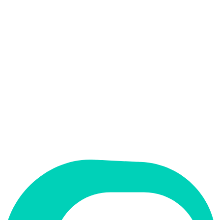
אין
קלט בעברית
אין
פלט בעברית
אין
ממשק בעברית
תמחור
חינמי + פרימיום
מחיר התחלתי
Free
תמיכה ב-RTL
לא
קטגוריה
שיווק ו-SEO