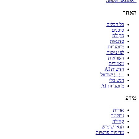
וואטסאפ שקטה
האתר
כל הכלים
סוכנים
סקילס
סדנאות
מיומנויות
לפי נישות
השוואות
מאמרים
חדשות AI
🇮🇱 ישראל
הגש כלי
מיומנויות AI
מידע
אודות
ניוזלטר
קהילה
תנאי שימוש
מדיניות פרטיות