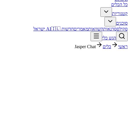
כל הכלים
קטגוריות
סוכנים
סקילס
סדנאות
השוואות
מאמרים
חדשות AI
🇮🇱 ישראל
הגש כלי
ראשי
כלים
Jasper Chat
Jasper Chat
שיווק ו-SEO
חינמי + פרימיום
Free
החל מ-