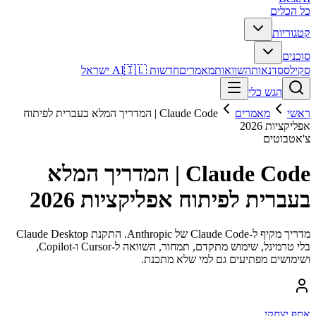
כל הכלים
קטגוריות
סוכנים
סקילס
סדנאות
השוואות
מאמרים
חדשות AI
🇮🇱 ישראל
הגש כלי
ראשי
מאמרים
Claude Code | המדריך המלא בעברית לפיתוח
אפליקציות 2026
צ'אטבוטים
Claude Code | המדריך המלא
בעברית לפיתוח אפליקציות 2026
מדריך מקיף ל-Claude Code של Anthropic. התקנת Claude Desktop
בלי טרמינל, שימוש מתקדם, תמחור, השוואה ל-Cursor ו-Copilot,
ושימושים מפתיעים גם למי שלא מתכנת.
אסף יצחקי