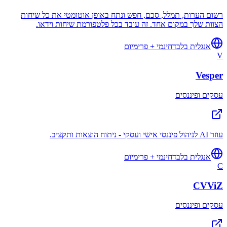
רשום הערות, תמלל, סכם, חפש ונתח באופן אוטומטי את כל שיחות
הצוות שלך במקום אחד. זה עובד בכל פלטפורמת שיחות וידאו.
אנגלית בלבד
חינמי + פרימיום
V
Vesper
עסקים ופיננסים
עוזר AI לניהול פיננסי אישי ועסקי - ניתוח הוצאות ותקציב.
אנגלית בלבד
חינמי + פרימיום
C
CVViZ
עסקים ופיננסים