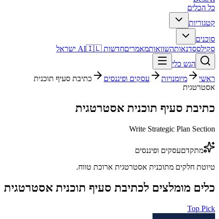
כל הכלים
קטגוריות
סוכנים
סקילס
סדנאות
השוואות
מאמרים
חדשות AI
🇮🇱 ישראל
הגש כלי
ראשי
מיומנויות
עסקים ופיננסים
כתיבת סעיף תוכנית
אסטרטגית
כתיבת סעיף תוכנית אסטרטגית
Write Strategic Plan Section
מתקדם
עסקים ופיננסים
טיוטת חלקים מתוכנית אסטרטגית ארוכת טווח.
כלים מומלצים ל
כתיבת סעיף תוכנית אסטרטגית
Top Pick