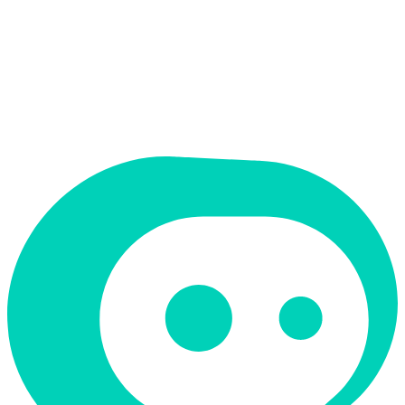
תמחור
חינמי + פרימיום
תמיכה ב-RTL
לא
קטגוריה
עסקים ופיננסים