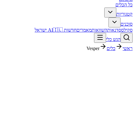
כל הכלים
קטגוריות
סוכנים
סקילס
סדנאות
השוואות
מאמרים
חדשות AI
🇮🇱 ישראל
הגש כלי
ראשי
כלים
Vesper
Vesper
עסקים ופיננסים
חינמי + פרימיום
פסק דין מהיר
Vesper הוא כלי עסקים ופיננסים. מתאים לבדיקה אם אתם צריכים
פתרון מהיר וברור, ורוצים להבין לפני ההרשמה איך הוא משתלב בעבודה
בעברית.