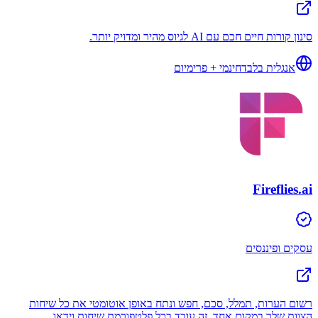
סינון קורות חיים חכם עם AI לגיוס מהיר ומדויק יותר.
אנגלית בלבד
חינמי + פרימיום
Fireflies.ai
עסקים ופיננסים
רשום הערות, תמלל, סכם, חפש ונתח באופן אוטומטי את כל שיחות
הצוות שלך במקום אחד. זה עובד בכל פלטפורמת שיחות וידאו.