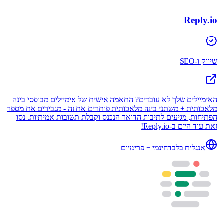
Reply.io
שיווק ו-SEO
האימיילים שלך לא עובדים? התאמה אישית של אימיילים מבוססי בינה
מלאכותית + משתני בינה מלאכותית פותרים את זה - מגבירים את מספר
הפתיחות, מגיעים לתיבות הדואר הנכנס וקבלת תשובות אמיתיות. נסו
זאת עוד היום ב-Reply.io!
אנגלית בלבד
חינמי + פרימיום