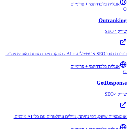
אנגלית בלבד
חינמי + פרימיום
O
Outranking
שיווק ו-SEO
כתיבת תוכן SEO אופטימלי עם AI - מחקר מילות מפתח ואופטימיזציה.
אנגלית בלבד
חינמי + פרימיום
G
GetResponse
שיווק ו-SEO
אוטומציית שיווק, דפי נחיתה, מיילים וניוזלטרים עם כלי AI מובנים.