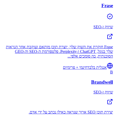
Frase
שיווק ו-SEO
Frase חוקרת את השוק שלך, יוצרת תוכן מותאם ועוקבת אחר הנראות
שלך בגוגל, ChatGPT ו-Perplexity. פלטפורמת ה-SEO וה-GEO
הסוכנתית, בה סומכים אלפי...
אנגלית בלבד
חינמי + פרימיום
B
Brandwell
שיווק ו-SEO
יצירת תוכן SEO ארוך שנראה כאילו נכתב על ידי אדם.