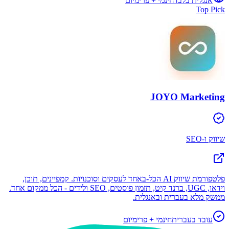
אנגלית בלבד
חינמי + פרימיום
Top Pick
JOYO Marketing
שיווק ו-SEO
פלטפורמת שיווק AI הכל-באחד לעסקים וסוכנויות. קמפיינים, תוכן,
וידאו, UGC, ברנד קיט, תזמון פוסטים, SEO ולידים - הכל ממקום אחד.
ממשק מלא בעברית ובאנגלית.
עובד בעברית
חינמי + פרימיום