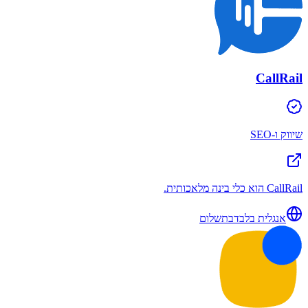
CallRail
שיווק ו-SEO
CallRail הוא כלי בינה מלאכותית.
אנגלית בלבד
בתשלום