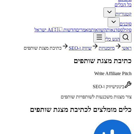
כל הכלים
קטגוריות
סוכנים
סקילס
סדנאות
השוואות
מאמרים
חדשות AI
🇮🇱 ישראל
הגש כלי
ראשי
מיומנויות
שיווק ו-SEO
כתיבת מצגת שותפים
כתיבת מצגת שותפים
Write Affiliate Pitch
בינוני
שיווק ו-SEO
צור מצגות משכנעות לשותפויות שותפים
כלים מומלצים ל
כתיבת מצגת שותפים