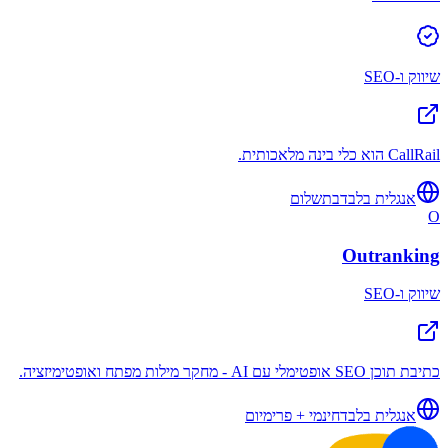
שיווק ו-SEO
CallRail הוא כלי בינה מלאכותית.
אנגלית בלבד
בתשלום
O
Outranking
שיווק ו-SEO
כתיבת תוכן SEO אופטימלי עם AI - מחקר מילות מפתח ואופטימיזציה.
אנגלית בלבד
חינמי + פרימיום