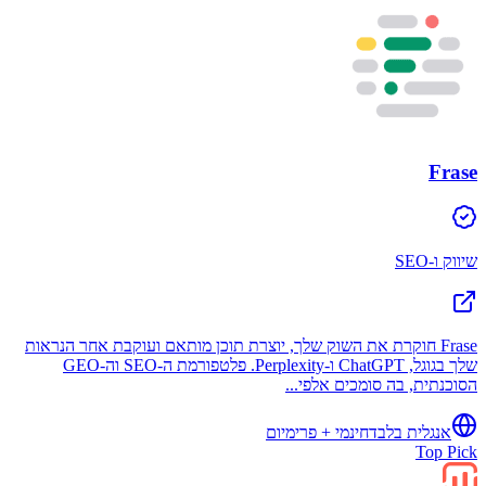
Frase
שיווק ו-SEO
Frase חוקרת את השוק שלך, יוצרת תוכן מותאם ועוקבת אחר הנראות
שלך בגוגל, ChatGPT ו-Perplexity. פלטפורמת ה-SEO וה-GEO
הסוכנתית, בה סומכים אלפי...
אנגלית בלבד
חינמי + פרימיום
Top Pick