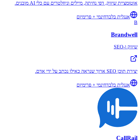
אוטומציית שיווק, דפי נחיתה, מיילים וניוזלטרים עם כלי AI מובנים.
אנגלית בלבד
חינמי + פרימיום
B
Brandwell
שיווק ו-SEO
יצירת תוכן SEO ארוך שנראה כאילו נכתב על ידי אדם.
אנגלית בלבד
חינמי + פרימיום
CallRail