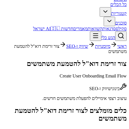
כל הכלים
קטגוריות
סוכנים
סקילס
סדנאות
השוואות
מאמרים
חדשות AI
🇮🇱 ישראל
הגש כלי
ראשי
מיומנויות
שיווק ו-SEO
צור זרימת דוא"ל להטמעת
משתמשים
צור זרימת דוא"ל להטמעת משתמשים
Create User Onboarding Email Flow
בינוני
שיווק ו-SEO
עיצוב רצפי אימיילים להפעלת משתמשים חדשים.
כלים מומלצים ל
צור זרימת דוא"ל להטמעת
משתמשים