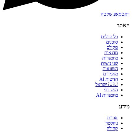
וואטסאפ שקטה
האתר
כל הכלים
סוכנים
סקילס
סדנאות
מיומנויות
לפי נישות
השוואות
מאמרים
חדשות AI
🇮🇱 ישראל
הגש כלי
מיומנויות AI
מידע
אודות
ניוזלטר
קהילה