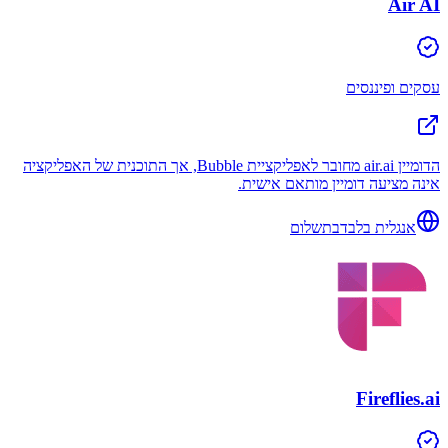
Air AI
עסקים ופיננסים
הדומיין air.ai מחובר לאפליקציית Bubble, אך התוכנית של האפליקציה
אינה מציעה דומיין מותאם אישית.
אנגלית בלבד
בתשלום
Fireflies.ai