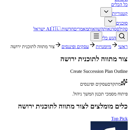
כל הכלים
קטגוריות
סוכנים
סקילס
סדנאות
השוואות
מאמרים
חדשות AI
🇮🇱 ישראל
הגש כלי
ראשי
מיומנויות
עסקים ופיננסים
צור מתווה לתוכנית ירושה
צור מתווה לתוכנית ירושה
Create Succession Plan Outline
מתקדם
עסקים ופיננסים
פיתוח מסמכי תכנון המשך ניהול.
כלים מומלצים ל
צור מתווה לתוכנית ירושה
Top Pick