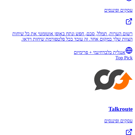
עסקים ופיננסים
רשום הערות, תמלל, סכם, חפש ונתח באופן אוטומטי את כל שיחות
הצוות שלך במקום אחד. זה עובד בכל פלטפורמת שיחות וידאו.
אנגלית בלבד
חינמי + פרימיום
Top Pick
Talkroute
עסקים ופיננסים