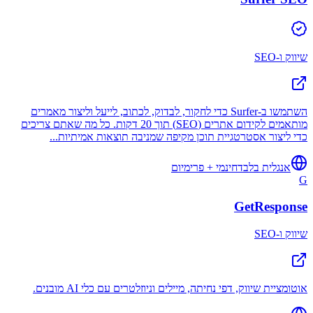
שיווק ו-SEO
השתמשו ב-Surfer כדי לחקור, לבדוק, לכתוב, לייעל וליצור מאמרים
מותאמים לקידום אתרים (SEO) תוך 20 דקות. כל מה שאתם צריכים
כדי ליצור אסטרטגיית תוכן מקיפה שמניבה תוצאות אמיתיות...
אנגלית בלבד
חינמי + פרימיום
G
GetResponse
שיווק ו-SEO
אוטומציית שיווק, דפי נחיתה, מיילים וניוזלטרים עם כלי AI מובנים.