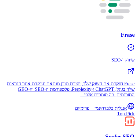
Frase
שיווק ו-SEO
Frase חוקרת את השוק שלך, יוצרת תוכן מותאם ועוקבת אחר הנראות
שלך בגוגל, ChatGPT ו-Perplexity. פלטפורמת ה-SEO וה-GEO
הסוכנתית, בה סומכים אלפי...
אנגלית בלבד
חינמי + פרימיום
Top Pick
Surfer SEO