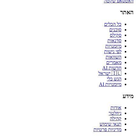
וואטסאפ שקטה
האתר
כל הכלים
סוכנים
סקילס
סדנאות
מיומנויות
לפי נישות
השוואות
מאמרים
חדשות AI
🇮🇱 ישראל
הגש כלי
מיומנויות AI
מידע
אודות
ניוזלטר
קהילה
תנאי שימוש
מדיניות פרטיות