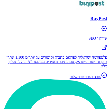
BuyPost
שיווק ו-SEO
פלטפורמה ישראלית לפרסום כתבות וקישורים על יותר מ-1,100 אתרי
תוכן וחדשות בישראל, עם כתיבת מאמרים מבוססת AI וניהול תהליך
מלא.
עובד בעברית
בתשלום