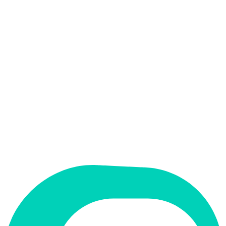
אין
קלט בעברית
אין
פלט בעברית
אין
ממשק בעברית
תמחור
ארגוני
תמיכה ב-RTL
לא
קטגוריה
עריכת דין