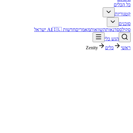
כל הכלים
קטגוריות
סוכנים
סקילס
סדנאות
השוואות
מאמרים
חדשות AI
🇮🇱 ישראל
הגש כלי
ראשי
כלים
Zenity
Zenity
עריכת דין
ארגוני