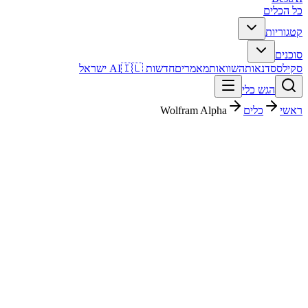
כל הכלים
קטגוריות
סוכנים
סקילס
סדנאות
השוואות
מאמרים
חדשות AI
🇮🇱 ישראל
הגש כלי
ראשי
כלים
Wolfram Alpha
Wolfram Alpha
חינוך ולמידה
חינמי + פרימיום
$5/mo
החל מ-
פסק דין מהיר