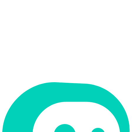
אין
קלט בעברית
אין
פלט בעברית
אין
ממשק בעברית
תמחור
חינמי + פרימיום
מחיר התחלתי
$5/mo
תמיכה ב-RTL
לא
קטגוריה
חינוך ולמידה