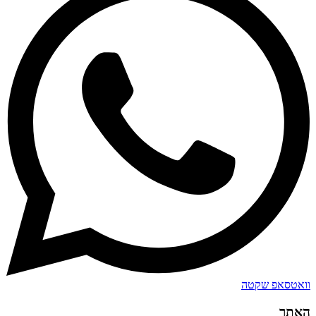
וואטסאפ שקטה
האתר