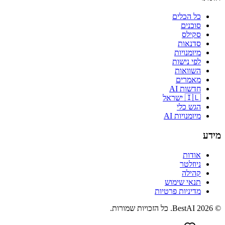
כל הכלים
סוכנים
סקילס
סדנאות
מיומנויות
לפי נישות
השוואות
מאמרים
חדשות AI
🇮🇱 ישראל
הגש כלי
מיומנויות AI
מידע
אודות
ניוזלטר
קהילה
תנאי שימוש
מדיניות פרטיות
©
2026
BestAI
. כל הזכויות שמורות.