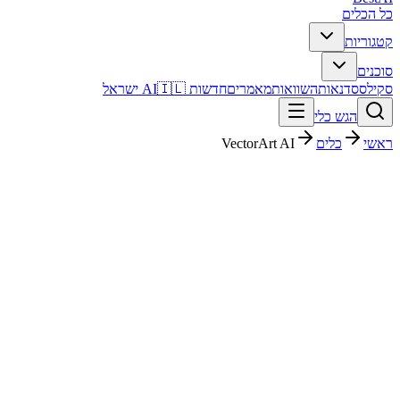
כל הכלים
קטגוריות
סוכנים
סקילס
סדנאות
השוואות
מאמרים
חדשות AI
🇮🇱 ישראל
הגש כלי
ראשי
כלים
VectorArt AI