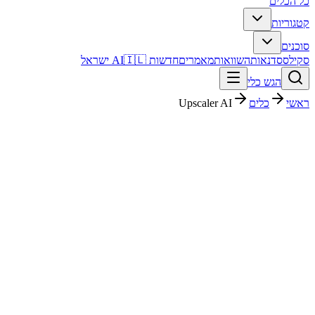
כל הכלים
קטגוריות
סוכנים
סקילס
סדנאות
השוואות
מאמרים
חדשות AI
🇮🇱 ישראל
הגש כלי
ראשי
כלים
Upscaler AI