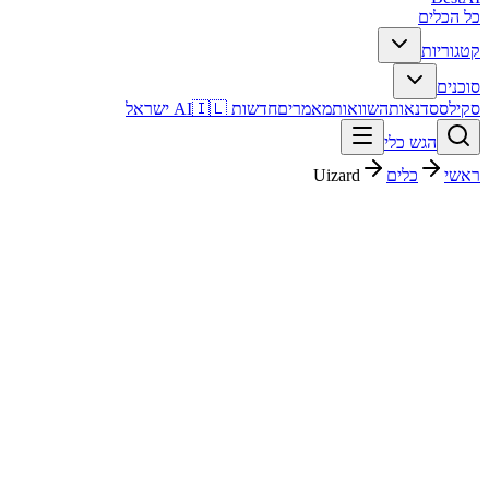
כל הכלים
קטגוריות
סוכנים
סקילס
סדנאות
השוואות
מאמרים
חדשות AI
🇮🇱 ישראל
הגש כלי
ראשי
כלים
Uizard
Uizard