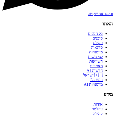
וואטסאפ שקטה
האתר
כל הכלים
סוכנים
סקילס
סדנאות
מיומנויות
לפי נישות
השוואות
מאמרים
חדשות AI
🇮🇱 ישראל
הגש כלי
מיומנויות AI
מידע
אודות
ניוזלטר
קהילה