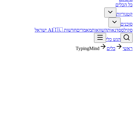
כל הכלים
קטגוריות
סוכנים
סקילס
סדנאות
השוואות
מאמרים
חדשות AI
🇮🇱 ישראל
הגש כלי
ראשי
כלים
TypingMind
TypingMind
צ'אטבוטים