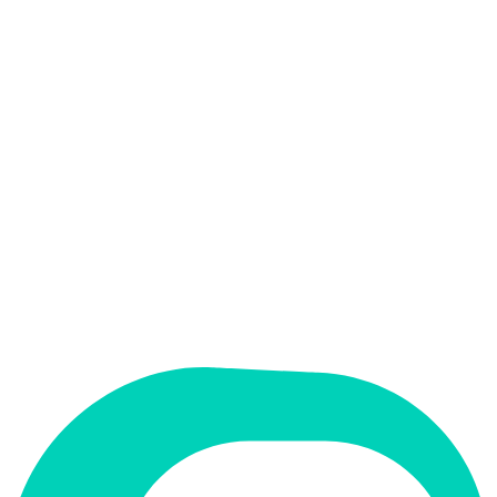
המידע בפורמט נוח כדי לעזור לכם להחליט מהר יותר.
אין
קלט בעברית
אין
פלט בעברית
אין
ממשק בעברית
תמחור
בתשלום
תמיכה ב-RTL
לא
קטגוריה
צ'אטבוטים