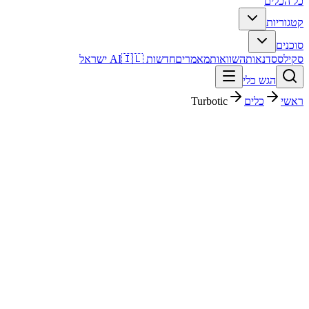
כל הכלים
קטגוריות
סוכנים
סקילס
סדנאות
השוואות
מאמרים
חדשות AI
🇮🇱 ישראל
הגש כלי
ראשי
כלים
Turbotic
Turbotic
חינמי + פרימיום
פסק דין מהיר
Turbotic הוא כלי AI עם דירוג מערכת 4.5/5. מתאים לבדיקה אם אתם צריכים פתרון מהיר וברור, ורוצים להבין לפני ההרשמה איך הוא משתלב בעבודה בעברית.
מתאים במיוחד ל
משתמשים שרוצים להבין במהירות האם הכלי מתאים לעבודה יומיומית, עסקית