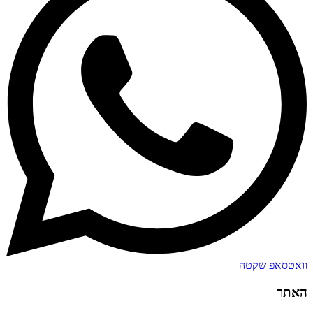
וואטסאפ שקטה
האתר