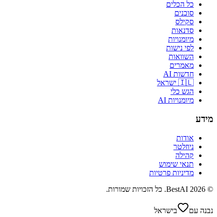
כל הכלים
סוכנים
סקילס
סדנאות
מיומנויות
לפי נישות
השוואות
מאמרים
חדשות AI
🇮🇱 ישראל
הגש כלי
מיומנויות AI
מידע
אודות
ניוזלטר
קהילה
תנאי שימוש
מדיניות פרטיות
©
2026
BestAI
. כל הזכויות שמורות.
נבנה עם
בישראל