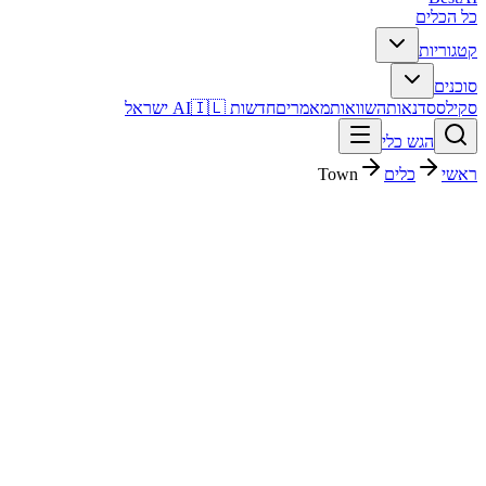
כל הכלים
קטגוריות
סוכנים
סקילס
סדנאות
השוואות
מאמרים
חדשות AI
🇮🇱 ישראל
הגש כלי
ראשי
כלים
Town
Town
פרודוקטיביות
בתשלום
פסק דין מהיר