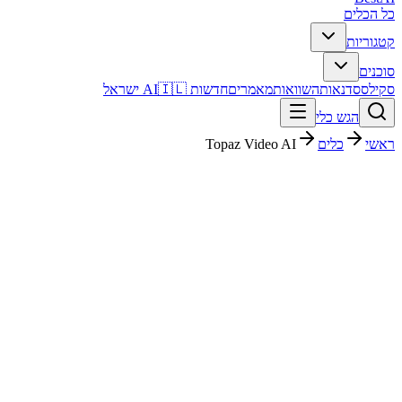
כל הכלים
קטגוריות
סוכנים
סקילס
סדנאות
השוואות
מאמרים
חדשות AI
🇮🇱 ישראל
הגש כלי
ראשי
כלים
Topaz Video AI
Topaz Video AI
עריכת וידאו
בתשלום