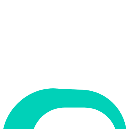
אין
קלט בעברית
אין
פלט בעברית
אין
ממשק בעברית
תמחור
בתשלום
תמיכה ב-RTL
לא
קטגוריה
עריכת וידאו