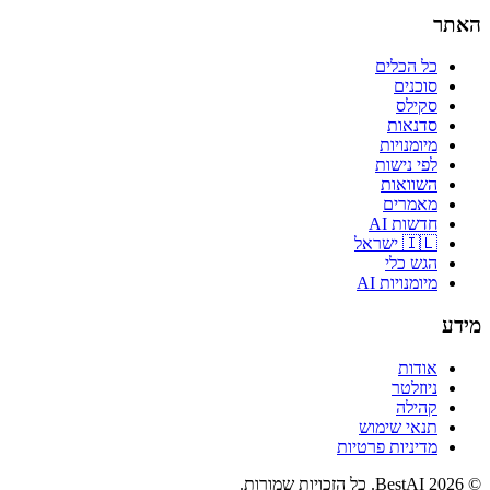
האתר
כל הכלים
סוכנים
סקילס
סדנאות
מיומנויות
לפי נישות
השוואות
מאמרים
חדשות AI
🇮🇱 ישראל
הגש כלי
מיומנויות AI
מידע
אודות
ניוזלטר
קהילה
תנאי שימוש
מדיניות פרטיות
©
2026
BestAI
. כל הזכויות שמורות.