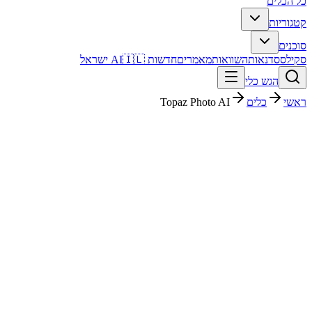
כל הכלים
קטגוריות
סוכנים
סקילס
סדנאות
השוואות
מאמרים
חדשות AI
🇮🇱 ישראל
הגש כלי
ראשי
כלים
Topaz Photo AI
Topaz Photo AI
יצירת תמונות
בתשלום