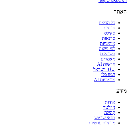
וואטסאפ שקטה
האתר
כל הכלים
סוכנים
סקילס
סדנאות
מיומנויות
לפי נישות
השוואות
מאמרים
חדשות AI
🇮🇱 ישראל
הגש כלי
מיומנויות AI
מידע
אודות
ניוזלטר
קהילה
תנאי שימוש
מדיניות פרטיות