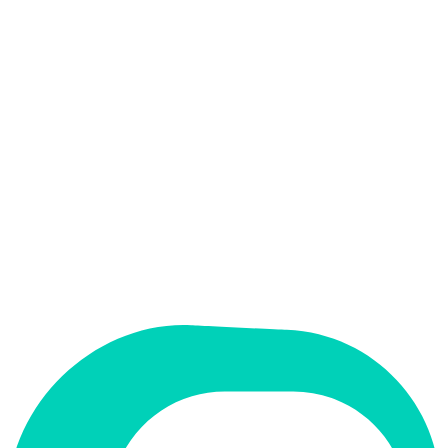
אין
קלט בעברית
אין
פלט בעברית
אין
ממשק בעברית
תמחור
חינמי + פרימיום
מחיר התחלתי
$10/mo
תמיכה ב-RTL
לא
קטגוריה
עסקים ופיננסים