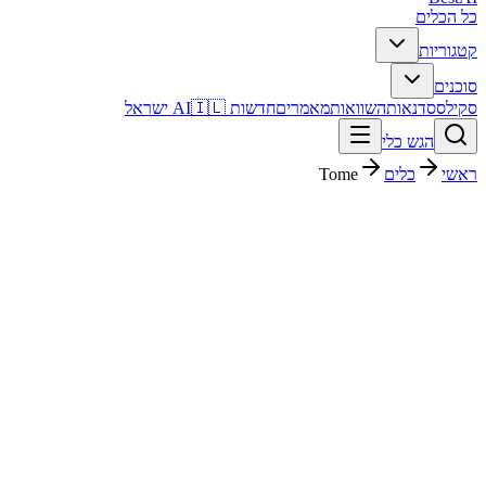
כל הכלים
קטגוריות
סוכנים
סקילס
סדנאות
השוואות
מאמרים
חדשות AI
🇮🇱 ישראל
הגש כלי
ראשי
כלים
Tome
Tome
עסקים ופיננסים
חינמי + פרימיום
$10/mo
החל מ-