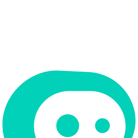
תמחור
חינמי + פרימיום
מחיר התחלתי
$5
תמיכה ב-RTL
לא
קטגוריה
קוד ופיתוח