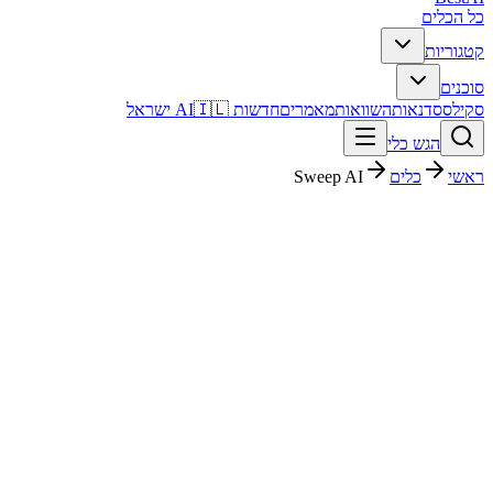
כל הכלים
קטגוריות
סוכנים
סקילס
סדנאות
השוואות
מאמרים
חדשות AI
🇮🇱 ישראל
הגש כלי
ראשי
כלים
Sweep AI
Sweep AI
קוד ופיתוח
חינמי + פרימיום
החל מ-
$5
פסק דין מהיר
Sweep AI הוא כלי קוד ופיתוח עם דירוג מערכת 4.1/5. מתאים לבדיקה
אם אתם צריכים פתרון מהיר וברור, ורוצים להבין לפני ההרשמה איך הוא