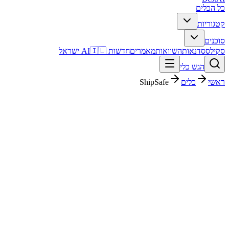
כל הכלים
קטגוריות
סוכנים
סקילס
סדנאות
השוואות
מאמרים
חדשות AI
🇮🇱 ישראל
הגש כלי
ראשי
כלים
ShipSafe
ShipSafe
קוד ופיתוח
בתשלום
פסק דין מהיר
ShipSafe הוא כלי קוד ופיתוח. מתאים לבדיקה אם אתם צריכים פתרון