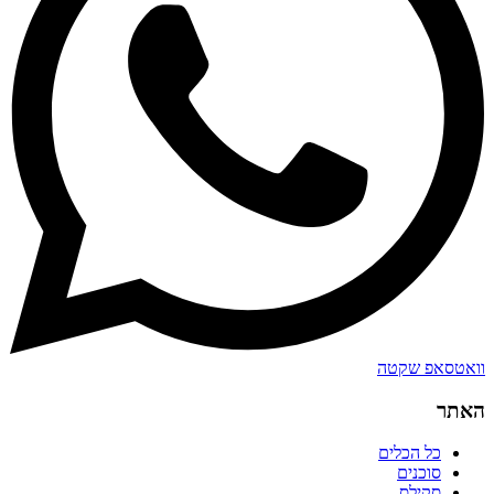
וואטסאפ שקטה
האתר
כל הכלים
סוכנים
סקילס