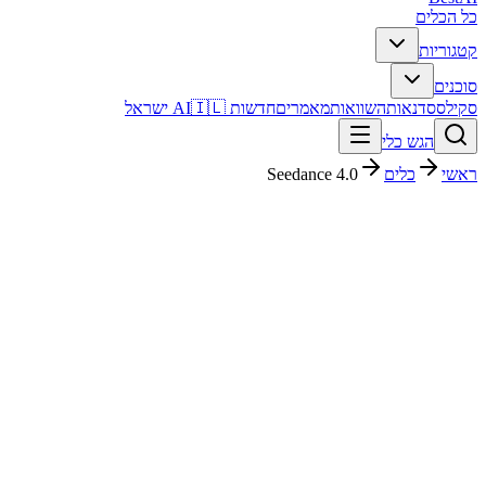
כל הכלים
קטגוריות
סוכנים
סקילס
סדנאות
השוואות
מאמרים
חדשות AI
🇮🇱 ישראל
הגש כלי
ראשי
כלים
Seedance 4.0
Seedance 4.0
עריכת וידאו
חינמי + פרימיום
החל מ-
$29.9
פסק דין מהיר
Seedance 4.0 הוא כלי עריכת וידאו. מתאים לבדיקה אם אתם צריכים