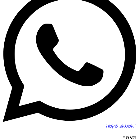
וואטסאפ שקטה
האתר