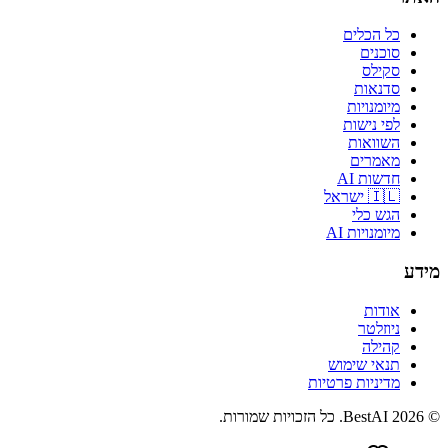
כל הכלים
סוכנים
סקילס
סדנאות
מיומנויות
לפי נישות
השוואות
מאמרים
חדשות AI
🇮🇱 ישראל
הגש כלי
מיומנויות AI
מידע
אודות
ניוזלטר
קהילה
תנאי שימוש
מדיניות פרטיות
©
2026
BestAI
. כל הזכויות שמורות.