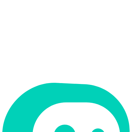
אין
קלט בעברית
אין
פלט בעברית
אין
ממשק בעברית
תמחור
חינמי + פרימיום
מחיר התחלתי
$29.9
תמיכה ב-RTL
לא
קטגוריה
עריכת וידאו