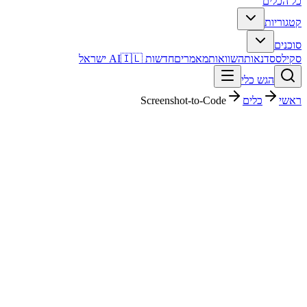
כל הכלים
קטגוריות
סוכנים
סקילס
סדנאות
השוואות
מאמרים
חדשות AI
🇮🇱 ישראל
הגש כלי
ראשי
כלים
Screenshot-to-Code