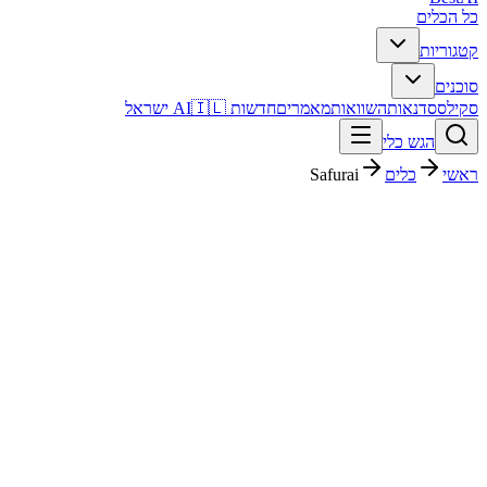
כל הכלים
קטגוריות
סוכנים
סקילס
סדנאות
השוואות
מאמרים
חדשות AI
🇮🇱 ישראל
הגש כלי
ראשי
כלים
Safurai
Safurai
קוד ופיתוח
חינמי
פסק דין מהיר
Safurai הוא כלי קוד ופיתוח עם דירוג מערכת 4/5. מתאים לבדיקה אם
אתם צריכים פתרון מהיר וברור, ורוצים להבין לפני ההרשמה איך הוא
משתלב בעבודה בעברית.